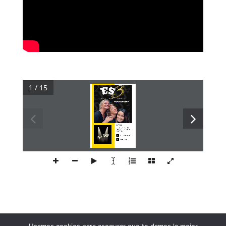
1 / 15
ESTRÈS
"Una ruptura, tres
amigues.... uns dies
delirants"
fb.com/maçateatre
@macateatre