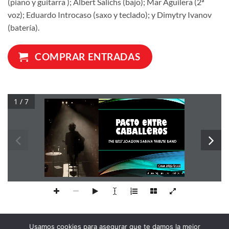
(piano y guitarra ); Albert Salichs (bajo); Mar Aguilera (2ª
voz); Eduardo Introcaso (saxo y teclado); y Dimytry Ivanov
(batería).
COMPRAR ENTRADAS
1 / 7
e
e
PACTO 
NTR
THE BEST JOAQUIN SABINA TRIBUTE BAND 
GIRA 2022/2023
oficina@planasconcert.com
Usamos cookies para asegurar que te damos la mejor